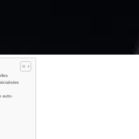
lles
pécialisées
o auto-