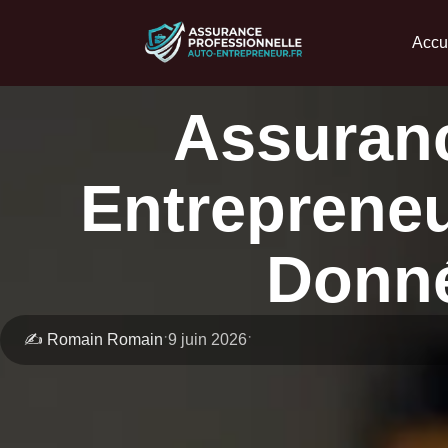
Accu
Assuranc
Entreprene
Donné
·
·
✍️ Romain Romain
9 juin 2026