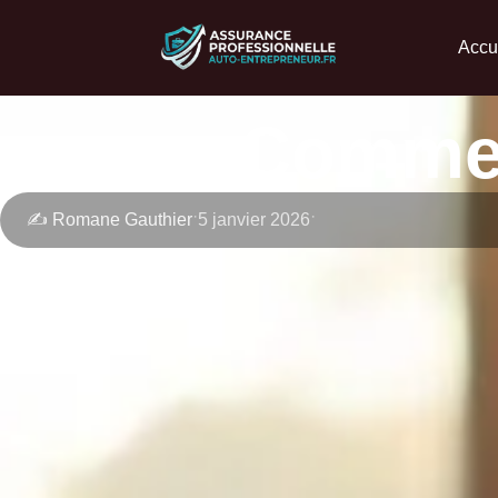
Accu
Commen
·
·
✍️ Romane Gauthier
5 janvier 2026