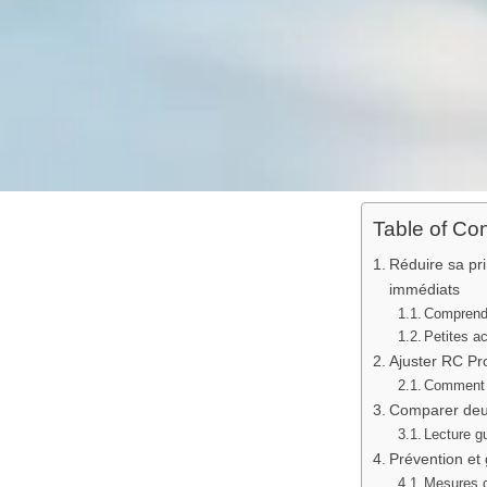
Table of Co
Réduire sa pri
immédiats
Comprendr
Petites ac
Ajuster RC Pro
Comment c
Comparer deux 
Lecture gu
Prévention et 
Mesures c