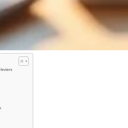
leviers
s