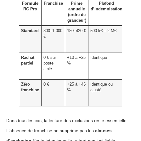
Formule
Franchise
Prime
Plafond
À
RC Pro
annuelle
d’indemnisation
privilé
(ordre de
si…
grandeur)
Standard
300–1 000
180–420 €
500 k€ – 2 M€
Budget
€
contrain
sinistral
faible
Rachat
0 € sur
+10 à +25
Identique
Exigen
partiel
poste
%
client,
ciblé
secteur
sensibl
Zéro
0 €
+25 à +45
Identique ou
Sinistre
franchise
%
ajusté
forte
sévérit
redouté
Dans tous les cas, la lecture des exclusions reste essentielle.
L’absence de franchise ne supprime pas les
clauses
d’exclusion
(faute intentionnelle, retard non justifiable,