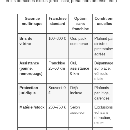
et les domaines exclus (droit fiscal, pénal hors défense, etc.).
Garantie
Franchise
Option
Conditions
multirisque
standard
sans
usuelles
franchise
Bris de
100–300 €
Oui, pack
Plafond par
vitrine
commerce
sinistre,
prestataires
agréés
Assistance
Franchise
Oui,
Dépannage
(panne,
25–50 km
assistance
sur place,
remorquage)
0 km
véhicule
relais
Protection
Souvent 0
Déjà
Plafonds
juridique
€
incluse
par litige,
carences
Matériel/stock
250–750 €
Selon
Exclusions
assureur
vol sans
effraction,
usure