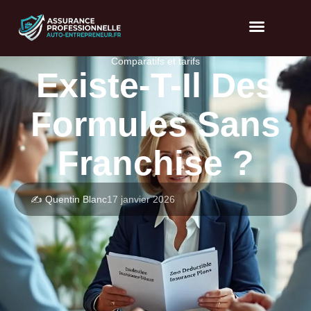
Comparatifs et tarifs
Existe-T-Il Des
Formules Sans
Franchise ?
✍️ Quentin Blanc
17 janvier 2026