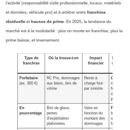
l’activité (responsabilité civile professionnelle, locaux, matériels
et données, véhicule pro) et à arbitrer entre
franchise
résiduelle
et
hausse de prime
. En 2025, la tendance du
marché est à la modularité : plus on monte en franchise, plus la
prime baisse, et inversement.
Type de
Où la trouve-t-on
Impact
Peut-on l
franchise
financier
supprime
?
Forfaitaire
RC Pro, dommages
Reste à
Oui
, via
(ex. 300 €)
aux biens, bris de
charge fixe
rachat de
vitrine
par sinistre
franchise
ou pack
premium
En
Bris de glace,
Varie en
Parfois
, e
pourcentage
pertes
fonction du
basculant
d’exploitation
montant des
sur un
plafonnées
dommages
forfait fixe