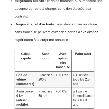
Exigences clients
: certains marchés B2B imposent une
absence de reste à charge, condition d’accès aux
contrats.
Risque d’arrêt d’activité
: assistance 0 km ou vitrine
sans franchise peuvent éviter des pertes d’exploitation
supérieures à la surprime annuelle.
Calcul
Sans
Avec
Point mort
rapide
option
option
zéro
franchise
Bris de
Franchise
+80 €/an
≥ 1 sinistre
vitrine
200 €
tous les 2,5
(commerce)
ans
Assistance
Franchise
+60 €/an
≥ 1 panne
0 km
50 km
immobilisante
(artisan
tous les 3
mobile)
ans