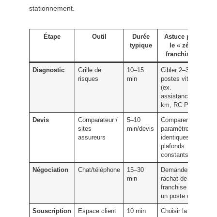
stationnement.
Étape
Outil
Durée
Astuce pour
typique
le « zéro
franchise »
Diagnostic
Grille de
10–15
Cibler 2–3
risques
min
postes vitaux
(ex.
assistance 0
km, RC Pro)
Devis
Comparateur /
5–10
Comparer à
sites
min/devis
paramètres
assureurs
identiques et
plafonds
constants
Négociation
Chat/téléphone
15–30
Demander un
min
rachat de
franchise sur
un poste ciblé
Souscription
Espace client
10 min
Choisir la