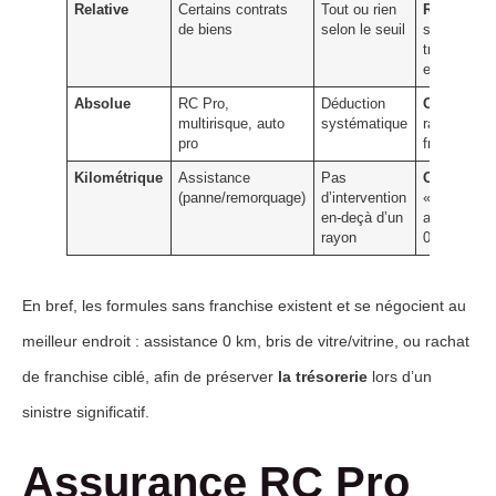
Relative
Certains contrats
Tout ou rien
Rare
,
de biens
selon le seuil
souvent
transformé
en absolue
Absolue
RC Pro,
Déduction
Oui
, option
multirisque, auto
systématique
rachat de
pro
franchise
Kilométrique
Assistance
Pas
Oui
, option
(panne/remorquage)
d’intervention
«
en-deçà d’un
assistance
rayon
0 km »
En bref, les formules sans franchise existent et se négocient au
meilleur endroit : assistance 0 km, bris de vitre/vitrine, ou rachat
de franchise ciblé, afin de préserver
la trésorerie
lors d’un
sinistre significatif.
Assurance RC Pro