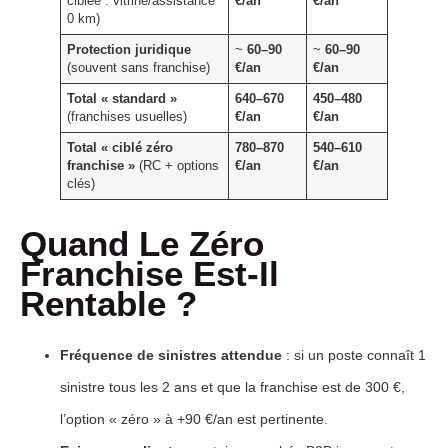
ciblée : vitrine/assistance
€/an
€/an
0 km)
Protection juridique
~
60–90
~
60–90
(souvent sans franchise)
€/an
€/an
Total « standard »
640–670
450–480
(franchises usuelles)
€/an
€/an
Total « ciblé zéro
780–870
540–610
franchise »
(RC + options
€/an
€/an
clés)
Quand Le Zéro
Franchise Est-Il
Rentable ?
Fréquence de sinistres attendue
: si un poste connaît 1
sinistre tous les 2 ans et que la franchise est de 300 €,
l’option « zéro » à +90 €/an est pertinente.