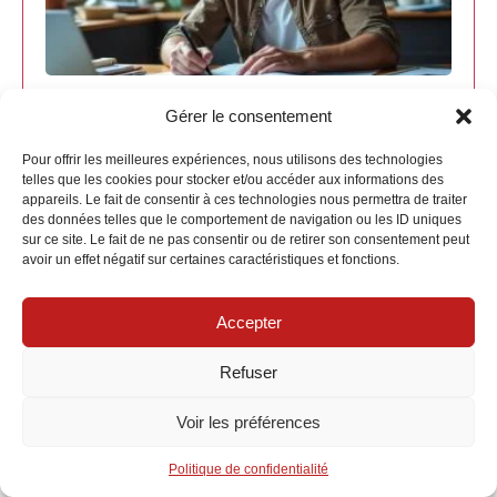
Comparatifs et tarifs
16/05/2026
Gérer le consentement
Assurance professionnelle
Pour offrir les meilleures expériences, nous utilisons des technologies
telles que les cookies pour stocker et/ou accéder aux informations des
auto entrepreneur : comment
appareils. Le fait de consentir à ces technologies nous permettra de traiter
des données telles que le comportement de navigation ou les ID uniques
comparer les offres
sur ce site. Le fait de ne pas consentir ou de retirer son consentement peut
avoir un effet négatif sur certaines caractéristiques et fonctions.
Assurance professionnelle auto-entrepreneur :
comprendre les fondamentaux pour comparer les
Accepter
offres Lorsqu’une activité se déploie en auto-
entreprise, la protection juridique...
Refuser
Romane Gauthier
Voir les préférences
Politique de confidentialité