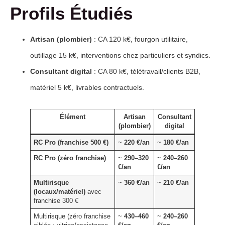
Profils Étudiés
Artisan (plombier)
: CA 120 k€, fourgon utilitaire,
outillage 15 k€, interventions chez particuliers et syndics.
Consultant digital
: CA 80 k€, télétravail/clients B2B,
matériel 5 k€, livrables contractuels.
Élément
Artisan
Consultant
(plombier)
digital
RC Pro (franchise 500 €)
~
220 €/an
~
180 €/an
RC Pro (zéro franchise)
~
290–320
~
240–260
€/an
€/an
Multirisque
~
360 €/an
~
210 €/an
(locaux/matériel)
avec
franchise 300 €
Multirisque (zéro franchise
~
430–460
~
240–260